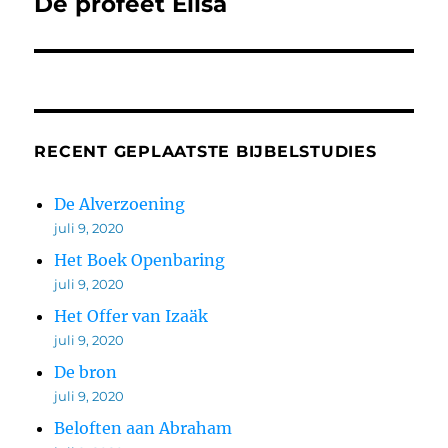
De profeet Elisa
Volgend
bericht:
RECENT GEPLAATSTE BIJBELSTUDIES
De Alverzoening
juli 9, 2020
Het Boek Openbaring
juli 9, 2020
Het Offer van Izaäk
juli 9, 2020
De bron
juli 9, 2020
Beloften aan Abraham