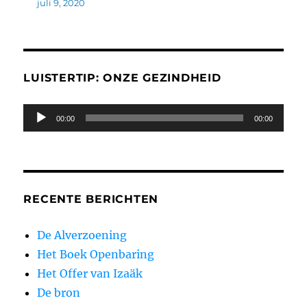
juli 9, 2020
LUISTERTIP: ONZE GEZINDHEID
Audiospeler
00:00
00:00
RECENTE BERICHTEN
De Alverzoening
Het Boek Openbaring
Het Offer van Izaäk
De bron