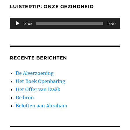
LUISTERTIP: ONZE GEZINDHEID
Audiospeler
00:00
00:00
RECENTE BERICHTEN
De Alverzoening
Het Boek Openbaring
Het Offer van Izaäk
De bron
Beloften aan Abraham