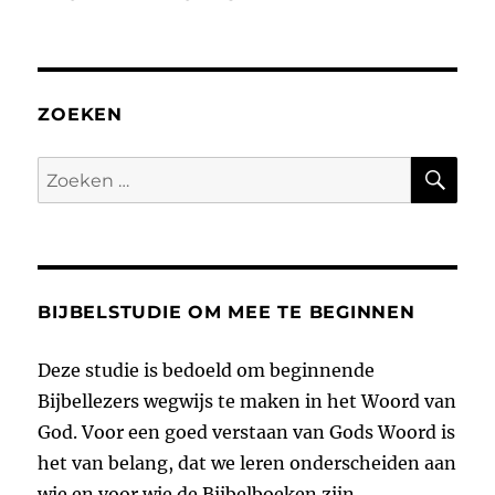
ZOEKEN
ZO
Zoeken
naar:
BIJBELSTUDIE OM MEE TE BEGINNEN
Deze studie is bedoeld om beginnende
Bijbellezers wegwijs te maken in het Woord van
God. Voor een goed verstaan van Gods Woord is
het van belang, dat we leren onderscheiden aan
wie en voor wie de Bijbelboeken zijn