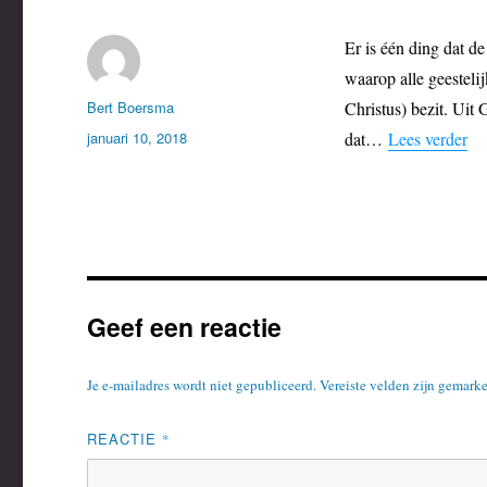
Er is één ding dat d
waarop alle geesteli
Auteur
Bert Boersma
Christus) bezit. Uit
Geplaatst
januari 10, 2018
dat…
Lees verder
op
Geef een reactie
Je e-mailadres wordt niet gepubliceerd.
Vereiste velden zijn gemark
REACTIE
*