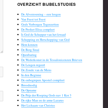
OVERZICHT BIJBELSTUDIES
De Alverzoening – een leugen
Van Feest tot Feest
Gods Verborgen Tegenzetten
De Profeet Elisa compleet
Is God de Schepper van het kwaad
Schepping en Herschepping van God
Hem kennen
De Berg Sinaï
Openbaring
De Wederkomst in de Tessalonicenzen Brieven
De Leugen regeert
De Zonde van de Mens
In den Beginne
De onbegrepen Apostel compleet
Broodnodig
De Opname
De Prijs der Roeping Gods nav 1 Kor 3
De rijke Man en de arme Lazarus
Het Lichaam van Christus