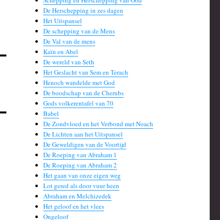
Schepping en Herschepping van God
De Herschepping in zes dagen
Het Uitspansel
De schepping van de Mens
De Val van de mens
Kaïn en Abel
De wereld van Seth
Het Geslacht van Sem en Terach
Henoch wandelde met God
De boodschap van de Cherubs
Gods volkerentafel van 70
Babel
De Zondvloed en het Verbond met Noach
De Lichten aan het Uitspansel
De Geweldigen van de Voortijd
De Roeping van Abraham 1
De Roeping van Abraham 2
Het gaan van onze eigen weg
Lot gered als door vuur heen
Abraham en Melchizedek
Het geloof en het vlees
Ongeloof