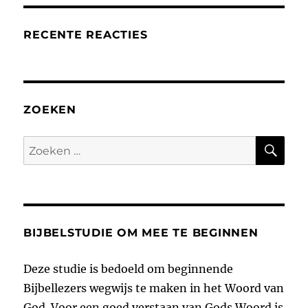
RECENTE REACTIES
ZOEKEN
ZO
Zoeken
naar:
BIJBELSTUDIE OM MEE TE BEGINNEN
Deze studie is bedoeld om beginnende
Bijbellezers wegwijs te maken in het Woord van
God. Voor een goed verstaan van Gods Woord is