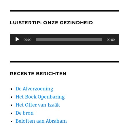
LUISTERTIP: ONZE GEZINDHEID
Audiospeler
00:00
00:00
RECENTE BERICHTEN
De Alverzoening
Het Boek Openbaring
Het Offer van Izaäk
De bron
Beloften aan Abraham