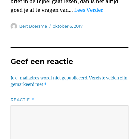
brief in de Bijbel gaat lezen, dan is het altijd
goed je af te vragen van…
Lees Verder
Auteur
Geplaatst
Bert Boersma
oktober 6, 2017
op
Geef een reactie
Je e-mailadres wordt niet gepubliceerd.
Vereiste velden zijn
gemarkeerd met
*
REACTIE
*