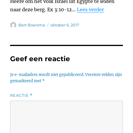
Heere om het volk Israël uit Egypte te leiden
naar deze berg. Ex 3:10-12…
Lees verder
Auteur
Geplaatst
Bert Boersma
oktober 6, 2017
op
Geef een reactie
Je e-mailadres wordt niet gepubliceerd.
Vereiste velden zijn
gemarkeerd met
*
REACTIE
*