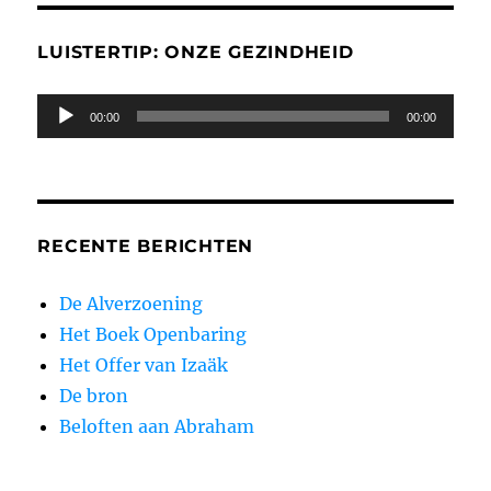
LUISTERTIP: ONZE GEZINDHEID
Audiospeler
00:00
00:00
RECENTE BERICHTEN
De Alverzoening
Het Boek Openbaring
Het Offer van Izaäk
De bron
Beloften aan Abraham