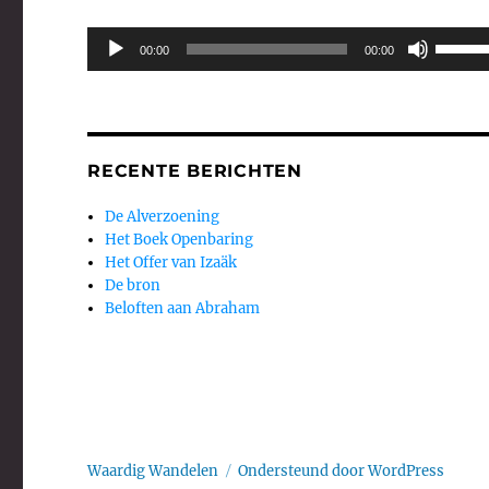
Audiospeler
Gebruik
00:00
00:00
Omhoog
pijltoets
om
het
volume
RECENTE BERICHTEN
te
verhoge
De Alverzoening
of
Het Boek Openbaring
te
Het Offer van Izaäk
verlagen
De bron
Beloften aan Abraham
Waardig Wandelen
Ondersteund door WordPress