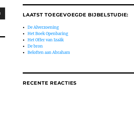
LAATST TOEGEVOEGDE BIJBELSTUDIE:
/Omlaag
en
De Alverzoening
Het Boek Openbaring
Het Offer van Izaäk
De bron
Beloften aan Abraham
n
.
RECENTE REACTIES