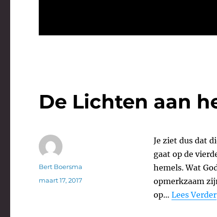
De Lichten aan h
Je ziet dus dat d
gaat op de vierd
Auteur
Bert Boersma
hemels. Wat God
Geplaatst
maart 17, 2017
opmerkzaam zijn,
op
op…
Lees Verder