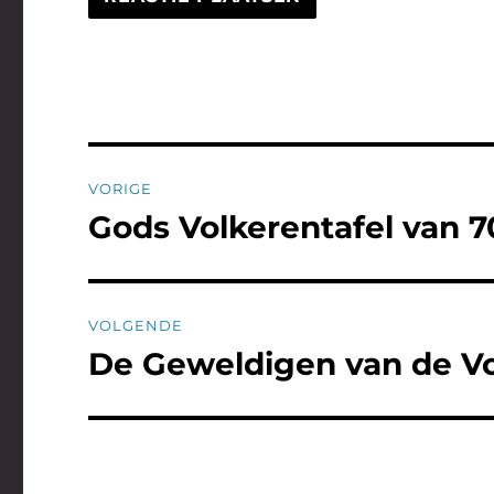
Bericht
VORIGE
navigatie
Gods Volkerentafel van 7
Vorig
bericht:
VOLGENDE
De Geweldigen van de Vo
Volgend
bericht: