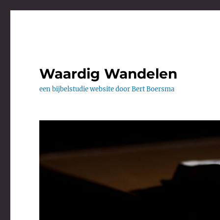
Waardig Wandelen
een bijbelstudie website door Bert Boersma