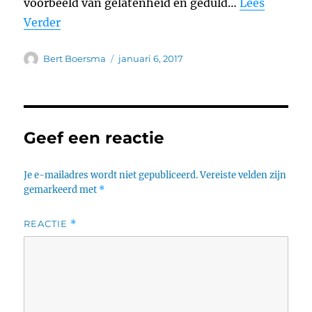
voorbeeld van gelatenheid en geduld…
Lees
Verder
Auteur
Geplaatst
Bert Boersma
januari 6, 2017
op
Geef een reactie
Je e-mailadres wordt niet gepubliceerd.
Vereiste velden zijn
gemarkeerd met
*
REACTIE
*