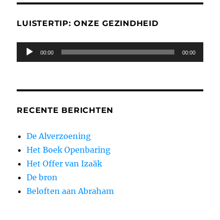
LUISTERTIP: ONZE GEZINDHEID
Audiospeler
00:00
00:00
RECENTE BERICHTEN
De Alverzoening
Het Boek Openbaring
Het Offer van Izaäk
De bron
Beloften aan Abraham