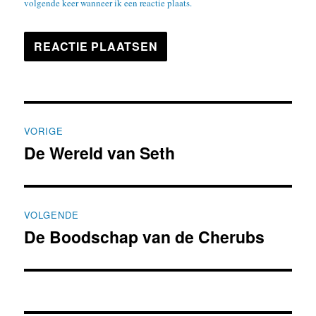
volgende keer wanneer ik een reactie plaats.
Bericht
VORIGE
navigatie
De Wereld van Seth
Vorig
bericht:
VOLGENDE
De Boodschap van de Cherubs
Volgend
bericht: