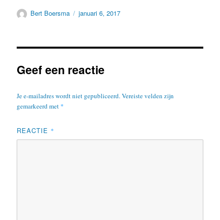
Auteur
Geplaatst
Bert Boersma
januari 6, 2017
op
Geef een reactie
Je e-mailadres wordt niet gepubliceerd.
Vereiste velden zijn
gemarkeerd met
*
REACTIE
*